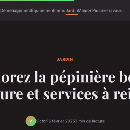
o
Déménagement
Équipement
Immo
Jardin
Maison
Piscine
Travaux
JARDIN
orez la pépinière b
ure et services à r
Victor
16 février 2025
3 min de lecture
V