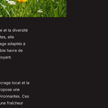
 et la diversité
es, elle
nage adaptés à
able havre de
doyant.
crage local et la
propose une
vironnantes. Ces
 une fraîcheur