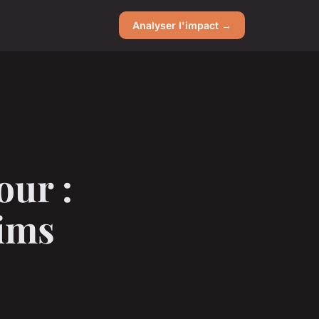
Analyser l'impact →
our :
eims