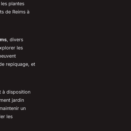
les plantes
nts de Reims à
ims
, divers
xplorer les
peuvent
de repiquage, et
 à disposition
ment jardin
maintenir un
er les