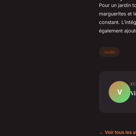
Pour un jardin t
marguerites et 
constant. L’inté
également ajoute
Jardin
EC
V
Vi
← Voir tous les a