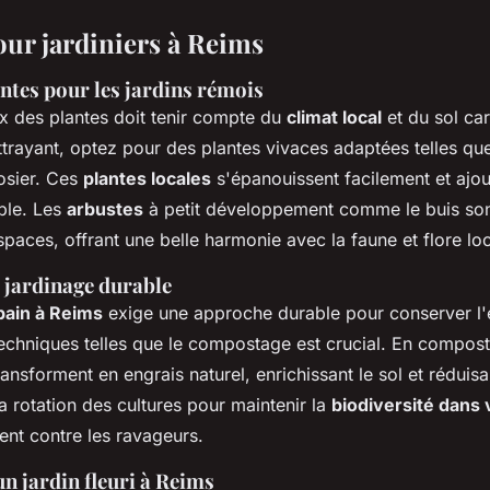
our jardiniers à Reims
ntes pour les jardins rémois
ix des plantes doit tenir compte du
climat local
et du sol car
ttrayant, optez pour des plantes vivaces adaptées telles que
osier. Ces
plantes locales
s'épanouissent facilement et ajo
ble. Les
arbustes
à petit développement comme le buis son
spaces, offrant une belle harmonie avec la faune et flore loc
 jardinage durable
bain à Reims
exige une approche durable pour conserver l
 techniques telles que le compostage est crucial. En compost
ansforment en engrais naturel, enrichissant le sol et réduisa
a rotation des cultures pour maintenir la
biodiversité dans 
ment contre les ravageurs.
n jardin fleuri à Reims