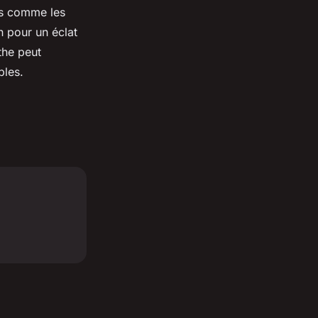
s comme les
n pour un éclat
the peut
bles.