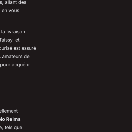
s, allant des
u en vous
la livraison
aissy, et
curisé est assuré
les amateurs de
 pour acquérir
uellement
bio Reims
, tels que