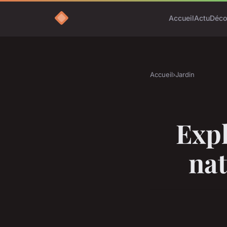
Accueil
Actu
Déc
Accueil
›
Jardin
Expl
nat