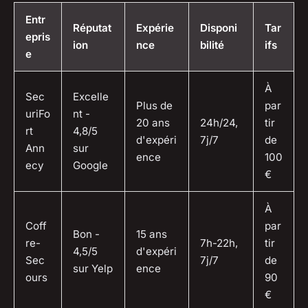
Entr
Réputat
Expérie
Disponi
Tar
epris
ion
nce
bilité
ifs
e
À
Sec
Excelle
Plus de
par
uriFo
nt -
20 ans
24h/24,
tir
rt
4,8/5
d'expéri
7j/7
de
Ann
sur
ence
100
ecy
Google
€
À
Coff
par
Bon -
15 ans
re-
7h-22h,
tir
4,5/5
d'expéri
Sec
7j/7
de
sur Yelp
ence
ours
90
€