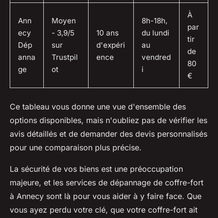
À
Ann
Moyen
8h-18h,
par
ecy
- 3,9/5
10 ans
du lundi
tir
Dép
sur
d'expéri
au
de
anna
Trustpil
ence
vendred
80
ge
ot
i
€
Ce tableau vous donne une vue d'ensemble des
options disponibles, mais n'oubliez pas de vérifier les
avis détaillés et de demander des devis personnalisés
pour une comparaison plus précise.
La sécurité de vos biens est une préoccupation
majeure, et les services de dépannage de coffre-fort
à Annecy sont là pour vous aider à y faire face. Que
vous ayez perdu votre clé, que votre coffre-fort ait