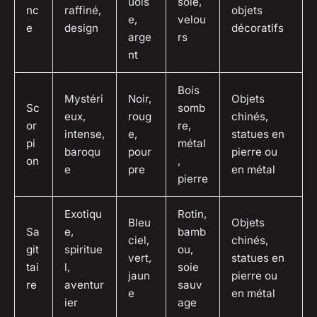
uois
soie,
nc
raffiné,
objets
e,
velou
e
design
décoratifs
arge
rs
nt
Bois
Mystéri
Noir,
Objets
Sc
somb
eux,
roug
chinés,
or
re,
intense,
e,
statues en
pi
métal
baroqu
pour
pierre ou
on
,
e
pre
en métal
pierre
Exotiqu
Rotin,
Bleu
Objets
Sa
e,
bamb
ciel,
chinés,
git
spiritue
ou,
vert,
statues en
tai
l,
soie
jaun
pierre ou
re
aventur
sauv
e
en métal
ier
age