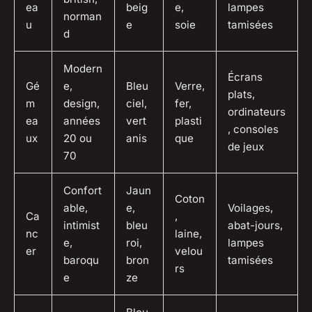
ea
beig
e,
lampes
norman
u
e
soie
tamisées
d
Modern
Écrans
Gé
e,
Bleu
Verre,
plats,
m
design,
ciel,
fer,
ordinateurs
ea
années
vert
plasti
, consoles
ux
20 ou
anis
que
de jeux
70
Confort
Jaun
Coton
able,
e,
Voilages,
Ca
,
intimist
bleu
abat-jours,
nc
laine,
e,
roi,
lampes
er
velou
baroqu
bron
tamisées
rs
e
ze