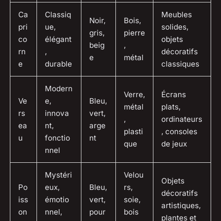
Ca
Classiq
Meubles
Noir,
Bois,
pri
ue,
solides,
gris,
pierre
co
élégant
objets
beig
,
rn
,
décoratifs
e
métal
e
durable
classiques
Modern
Verre,
Écrans
Ve
e,
Bleu,
métal
plats,
rs
innova
vert,
,
ordinateurs
ea
nt,
arge
plasti
, consoles
u
fonctio
nt
que
de jeux
nnel
Mystéri
Velou
Objets
Po
eux,
Bleu,
rs,
décoratifs
iss
émotio
vert,
soie,
artistiques,
on
nnel,
pour
bois
plantes et