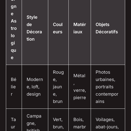
gn
e
Style
As
de
Coul
Matér
Objets
tro
Décora
eurs
iaux
Décoratifs
lo
tion
gi
qu
e
Roug
Photos
Métal
Bé
Modern
e,
urbaines,
,
lie
e, loft,
jaun
portraits
verre,
r
design
e,
contempor
pierre
brun
ains
Campa
Ta
Vert,
Bois,
Voilages,
gne,
ur
brun,
marbr
abat-jours,
british,