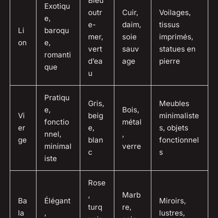
Bleu
Exotiqu
outr
Cuir,
Voilages,
e,
e-
daim,
tissus
Li
baroqu
mer,
soie
imprimés,
on
e,
vert
sauv
statues en
romanti
d’ea
age
pierre
que
u
Pratiqu
Gris,
Meubles
e,
Bois,
Vi
beig
minimaliste
fonctio
métal
er
e,
s, objets
nnel,
,
ge
blan
fonctionnel
minimal
verre
c
s
iste
Rose
,
Marb
Ba
Élégant
Miroirs,
turq
re,
la
,
lustres,