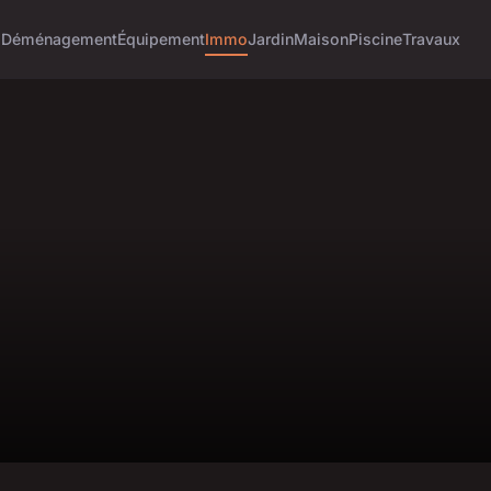
o
Déménagement
Équipement
Immo
Jardin
Maison
Piscine
Travaux