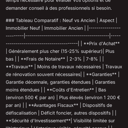
temps nécessaire pour évaluer vos options et de
demander conseil à des professionnels si besoin.
### Tableau Comparatif : Neuf vs Ancien | Aspect |
Immobilier Neuf | Immobilier Ancien | |----------------
---------|------------------------------------------|-----
------------------------------------| | **Prix d'Achat**
| Généralement plus cher (15-25% supérieur)| Plus
bas | | **Frais de Notaire** | 2-3% | 7-8% | |
**Travaux** | Moins de travaux nécessaires | Travaux
de rénovation souvent nécessaires| | **Garanties** |
Garantie décennale, garanties étendues | Garanties
moins étendues | | **Coûts d'Entretien** | Bas
(environ 500 € par an) | Plus élevés (environ 1 200 €
par an) | | **Avantages Fiscaux** | Dispositifs de
défiscalisation | Déficit foncier, autres dispositifs | |
**Sécurité d'Investissement**| Visibilité limitée sur