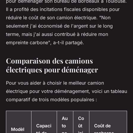
pour déménager son bureau de Bordeaux à Toulouse.
Il a profité des incitations fiscales disponibles pour
réduire le coût de son camion électrique.
"Non
seulement j'ai économisé de l'argent sur le long
terme, mais j'ai aussi contribué à réduire mon
empreinte carbone"
, a-t-il partagé.
Comparaison des camions
électriques pour déménager
Pour vous aider à choisir le meilleur camion
électrique pour votre déménagement, voici un tableau
comparatif de trois modèles populaires :
Au
Co
Capaci
to
ût
Coût de
Modèl