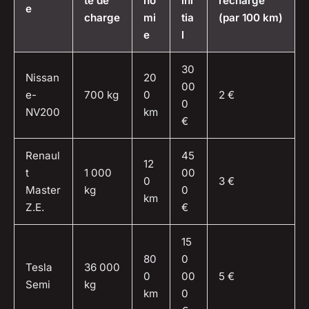
té de
no
ini
recharge
e
charge
mi
tia
(par 100 km)
e
l
30
Nissan
20
00
e-
700 kg
0
2 €
0
NV200
km
€
Renaul
45
12
t
1 000
00
0
3 €
Master
kg
0
km
Z.E.
€
15
80
0
Tesla
36 000
0
00
5 €
Semi
kg
km
0